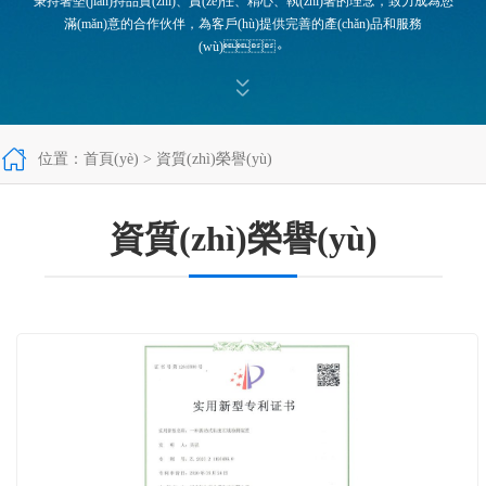
秉持著堅(jiān)持品質(zhì)、責(zé)任、精心、執(zhí)著的理念，致力成為您
滿(mǎn)意的合作伙伴，為客戶(hù)提供完善的產(chǎn)品和服務
(wù)。



位置：
首頁(yè)
>
資質(zhì)榮譽(yù)
資質(zhì)榮譽(yù)